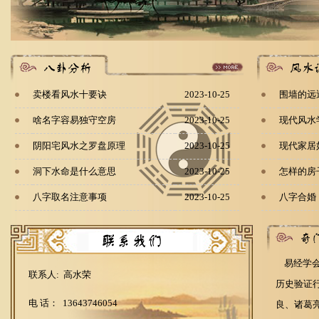
卖楼看风水十要诀
2023-10-25
围墙的远
啥名字容易独守空房
2023-10-25
现代风水
阴阳宅风水之罗盘原理
2023-10-25
现代家居
洞下水命是什么意思
2023-10-25
怎样的房
八字取名注意事项
2023-10-25
八字合婚
易经学会
联系人: 高水荣
历史验证
电 话： 13643746054
良、诸葛