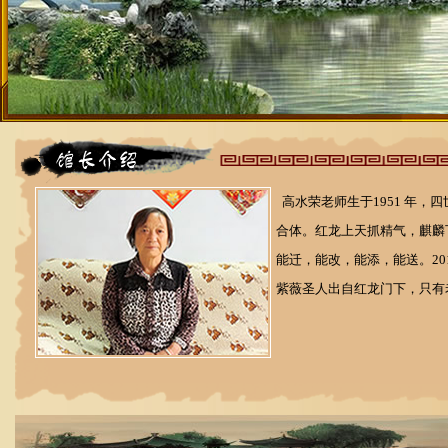
高水荣老师生于1951 年，
合体。红龙上天抓精气，麒麟
能迁，能改，能添，能送。20
紫薇圣人出自红龙门下，只有